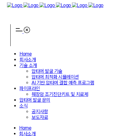
Home
회사소개
기술 소개
압타머 발굴 기술
압타머 최적화 시뮬레이션
AI 기반 압타머 결합 예측 프로그램
파이프라인
췌장암 조기진단키트 및 치료제
압타머 발굴 문의
소식
공지사항
보도자료
Home
회사소개