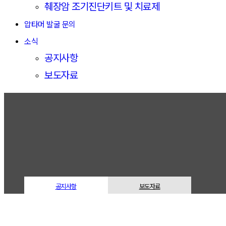
췌장암 조기진단키트 및 치료제
압타머 발굴 문의
소식
공지사항
보도자료
압타마켓(Aptamarket)은 압타머(Aptamer) 기술을 기반으로
진단 및 치료제 개발 솔루션을 제공하는 바이오테크놀로지 기업입
니다.
공지사항
보도자료